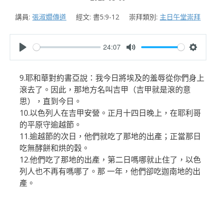
講員:
張淑嫺傳道
經文:
書5:9-12
崇拜類別:
主日午堂崇拜
24:07
P
M
S
l
u
e
9.耶和華對約書亞說：我今日將埃及的羞辱從你們身上
a
t
t
滾去了。因此，那地方名叫吉甲（吉甲就是滾的意
y
e
t
思），直到今日。
i
10.以色列人在吉甲安營。正月十四日晚上，在耶利哥
n
的平原守逾越節。
11.逾越節的次日，他們就吃了那地的出產；正當那日
g
吃無酵餅和烘的穀。
s
12.他們吃了那地的出產，第二日嗎哪就止住了，以色
列人也不再有嗎哪了。那 一年，他們卻吃迦南地的出
產。