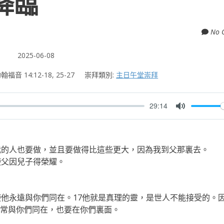
降臨
No 
2025-06-08
翰福音 14:12-18, 25-27
崇拜類別:
主日午堂崇拜
29:14
M
u
t
我的人也要做，並且要做得比這些更大，因為我到父那裏去。
e
使父因兒子得榮耀。
使他永遠與你們同在。17他就是真理的靈，是世人不能接受的。
常與你們同在，也要在你們裏面。
。