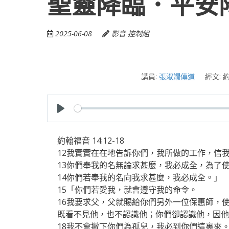
聖靈降臨．平安
2025-06-08
影音 控制組
講員:
張淑嫺傳道
經文:
約
P
l
約翰福音 14:12-18
a
12我實實在在地告訴你們，我所做的工作，信
y
13你們奉我的名無論求甚麼，我必成全，為了
14你們若奉我的名向我求甚麼，我必成全。」
15「你們若愛我，就會遵守我的命令。
16我要求父，父就賜給你們另外一位保惠師，
既看不見他，也不認識他；你們卻認識他，因他
18我不會撇下你們為孤兒，我必到你們這裏來