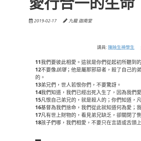
愛行合一的生命
2019-02-17
九龍 迦南堂
講員:
陳映生神學生
11
我們要彼此相愛。這就是你們從起初所聽到
12
不要像
該隱
；他是屬那邪惡者，殺了自己的
的。
13
弟兄們，世人若恨你們，不要驚訝。
14
我們知道，我們已經出死入生了，因為我們
15
凡恨自己弟兄的，就是殺人的；你們知道，
16
基督為我們捨命，我們從此就知道何為愛；
17
凡有世上財物的，看見弟兄缺乏，卻關閉了
18
孩子們哪，我們相愛，不要只在言語或舌頭