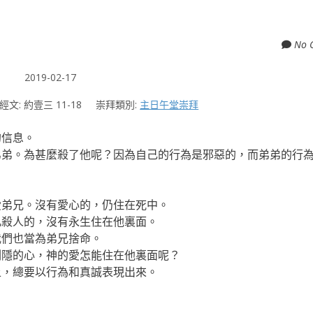
No 
2019-02-17
經文:
約壹三 11-18
崇拜類別:
主日午堂崇拜
的信息。
弟弟。為甚麼殺了他呢？因為自己的行為是邪惡的，而弟弟的行
愛弟兄。沒有愛心的，仍住在死中。
凡殺人的，沒有永生住在他裏面。
我們也當為弟兄捨命。
惻隱的心，神的愛怎能住在他裏面呢？
上，總要以行為和真誠表現出來。